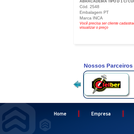
ABRACADEIRA TIPO D 1 C/ C
Cód. 2548
Embalagem PT
Marca INCA
Você precisa ser cliente cadastr
visualizar o preço
Nossos Parceiros
Home
Empresa