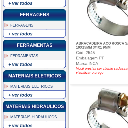
+ ver todos
FERRAGENS
FERRAGENS
+ ver todos
ABRACADEIRA ACO ROSCA S/
FERRAMENTAS
19X25MM 3/4X1 9MM
Cód. 2545
FERRAMENTAS
Embalagem PT
Marca INCA
+ ver todos
Você precisa ser cliente cadastr
visualizar o preço
MATERIAIS ELETRICOS
MATERIAIS ELETRICOS
+ ver todos
MATERIAIS HIDRAULICOS
MATERIAIS HIDRAULICOS
+ ver todos