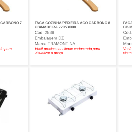
O CARBONO 7
FACA COZINHA/PEIXEIRA ACO CARBONO 8
FACA
CB/MADEIRA 22953/008
CB/M
Cód. 2538
Cód.
Embalagem DZ
Emb
Marca TRAMONTINA
Mar
ado para
Você precisa ser cliente cadastrado para
Você 
visualizar o preço
visua