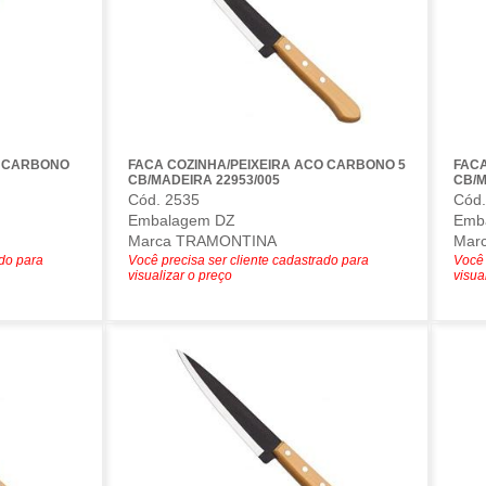
O CARBONO
FACA COZINHA/PEIXEIRA ACO CARBONO 5
FACA
CB/MADEIRA 22953/005
CB/M
Cód. 2535
Cód.
Embalagem DZ
Emb
Marca TRAMONTINA
Mar
ado para
Você precisa ser cliente cadastrado para
Você 
visualizar o preço
visua