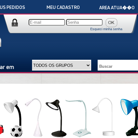
US PEDIDOS
MEU CADASTRO
AREA ATUA��O
Esqueci minha senha
ar em