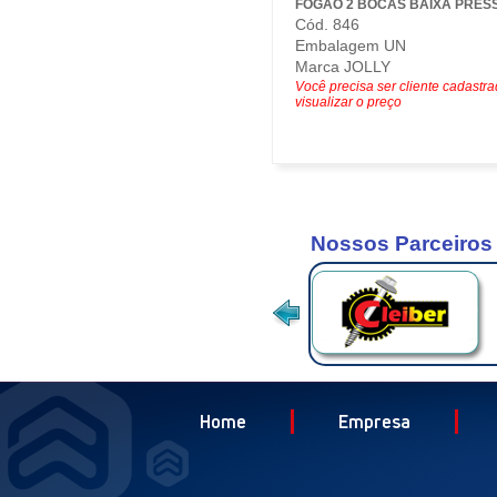
FOGAO 2 BOCAS BAIXA PRES
Cód. 846
Embalagem UN
Marca JOLLY
Você precisa ser cliente cadastr
visualizar o preço
Nossos Parceiros
Home
Empresa