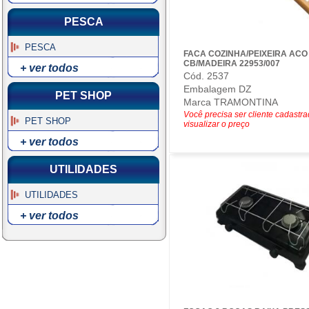
PESCA
PESCA
FACA COZINHA/PEIXEIRA AC
CB/MADEIRA 22953/007
+ ver todos
Cód. 2537
Embalagem DZ
PET SHOP
Marca TRAMONTINA
Você precisa ser cliente cadastr
PET SHOP
visualizar o preço
+ ver todos
UTILIDADES
UTILIDADES
+ ver todos