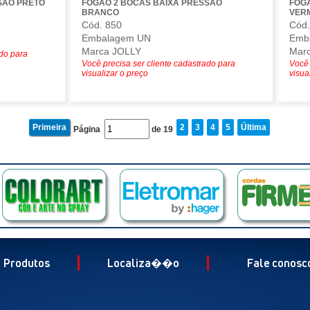
SAO PRETO
FOGAO 2 BOCAS BAIXA PRESSAO
FOG
BRANCO
VER
Cód. 850
Cód.
Embalagem UN
Emb
Marca JOLLY
Mar
ado para
Você precisa ser cliente cadastrado para
Você 
visualizar o preço
visua
Primeira
2
3
4
5
Última
Página
de 19
Produtos
Localiza��o
Fale conosc