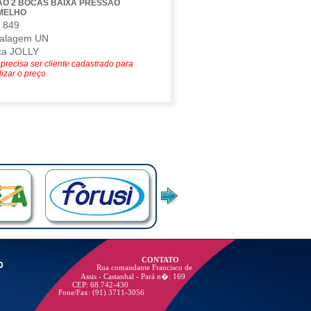
AO 2 BOCAS BAIXA PRESSAO
MELHO
 849
alagem UN
ca JOLLY
precisa ser cliente cadastrado para
lizar o preço
o
CONTATO
Rua comandante Francisco de
Assis - Castanhal - Pará n�: 169
CEP: 68.742-430
Fone/Fax: (91) 3711-3056