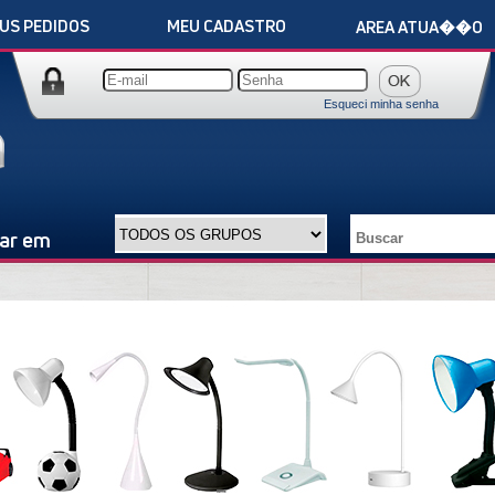
US PEDIDOS
MEU CADASTRO
AREA ATUA��O
Esqueci minha senha
ar em