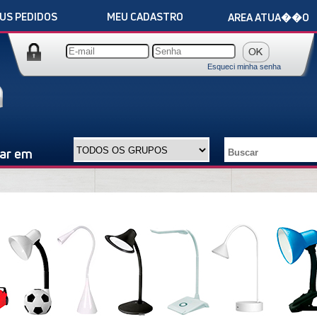
US PEDIDOS
MEU CADASTRO
AREA ATUA��O
Esqueci minha senha
ar em